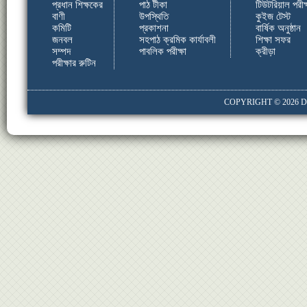
প্রধান শিক্ষকের
পাঠ টীকা
টিউটরিয়াল পরীক্
বাণী
উপস্থিতি
কুইজ টেস্ট
কমিটি
প্রকাশনা
বার্ষিক অনুষ্ঠান
জনবল
সহপাঠ ক্রমিক কার্যাবলী
শিক্ষা সফর
সম্পদ
পাবলিক পরীক্ষা
ক্রীড়া
পরীক্ষার রুটিন
COPYRIGHT © 2026
D